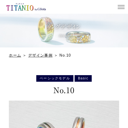
ホーム
リングデザイン
design
NEWS
リングデザイン
ホーム
＞
デザイン事例
＞
No.10
よくある質問
店舗案内
ベーシックモデル
Basic
No.10
来店予約
お問い合わせ