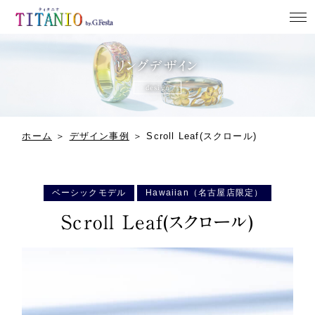
ホーム
リングデザイン
design
NEWS
リングデザイン
ホーム
＞
デザイン事例
＞
Scroll Leaf(スクロール)
よくある質問
店舗案内
ベーシックモデル
Hawaiian（名古屋店限定）
Scroll Leaf(スクロール)
来店予約
お問い合わせ