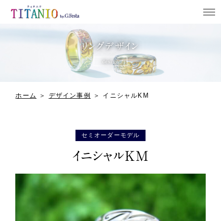
ホーム
リングデザイン
design
NEWS
リングデザイン
ホーム
＞
デザイン事例
＞
イニシャルKM
よくある質問
店舗案内
セミオーダーモデル
イニシャルKM
来店予約
お問い合わせ